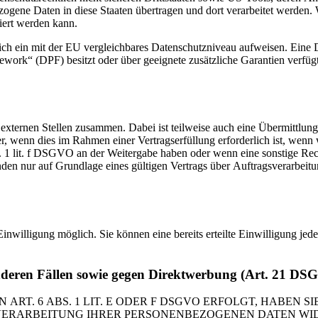
ezogene Daten in diese Staaten übertragen und dort verarbeitet werden. 
iert werden kann.
zlich ein mit der EU vergleichbares Datenschutzniveau aufweisen. Eine
rk“ (DPF) besitzt oder über geeignete zusätzliche Garantien verfügt. 
 externen Stellen zusammen. Dabei ist teilweise auch eine Übermittlung
 wenn dies im Rahmen einer Vertragserfüllung erforderlich ist, wenn wi
s. 1 lit. f DSGVO an der Weitergabe haben oder wenn eine sonstige Re
n nur auf Grundlage eines gültigen Vertrags über Auftragsverarbeitun
inwilligung möglich. Sie können eine bereits erteilte Einwilligung jed
nderen Fällen sowie gegen Direktwerbung (Art. 21 DS
. 6 ABS. 1 LIT. E ODER F DSGVO ERFOLGT, HABEN SIE
VERARBEITUNG IHRER PERSONENBEZOGENEN DATEN WIDE