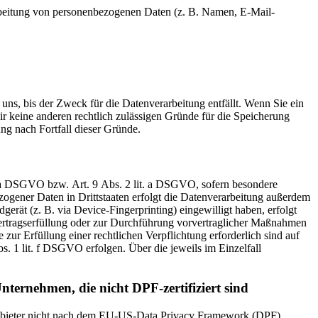
erarbeitung von personenbezogenen Daten (z. B. Namen, E-Mail-
uns, bis der Zweck für die Datenverarbeitung entfällt. Wenn Sie ein
r keine anderen rechtlich zulässigen Gründe für die Speicherung
ng nach Fortfall dieser Gründe.
t. a DSGVO bzw. Art. 9 Abs. 2 lit. a DSGVO, sofern besondere
ogener Daten in Drittstaaten erfolgt die Datenverarbeitung außerdem
erät (z. B. via Device-Fingerprinting) eingewilligt haben, erfolgt
Vertragserfüllung oder zur Durchführung vorvertraglicher Maßnahmen
 zur Erfüllung einer rechtlichen Verpflichtung erforderlich sind auf
. 1 lit. f DSGVO erfolgen. Über die jeweils im Einzelfall
nternehmen, die nicht DPF-zertifiziert sind
 Anbieter nicht nach dem EU-US-Data Privacy Framework (DPF)