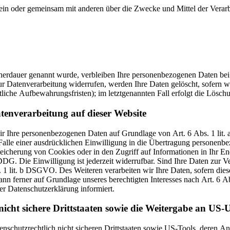
ie allein oder gemeinsam mit anderen über die Zwecke und Mittel der V
cherdauer genannt wurde, verbleiben Ihre personenbezogenen Daten bei 
r Datenverarbeitung widerrufen, werden Ihre Daten gelöscht, sofern wi
liche Aufbewahrungsfristen); im letztgenannten Fall erfolgt die Löschu
tenverarbeitung auf dieser Website
 wir Ihre personenbezogenen Daten auf Grundlage von Art. 6 Abs. 1 li
lle einer ausdrücklichen Einwilligung in die Übertragung personenbez
icherung von Cookies oder in den Zugriff auf Informationen in Ihr Endg
DG. Die Einwilligung ist jederzeit widerrufbar. Sind Ihre Daten zur 
. 1 lit. b DSGVO. Des Weiteren verarbeiten wir Ihre Daten, sofern diese
n ferner auf Grundlage unseres berechtigten Interesses nach Art. 6 Abs
r Datenschutzerklärung informiert.
icht sichere Drittstaaten sowie die Weitergabe an US-U
enschutzrechtlich nicht sicheren Drittstaaten sowie US-Tools, deren