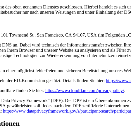
 des oben genannten Dienstes geschlossen. Hierbei handelt es sich um
bsitebesucher nur nach unseren Weisungen und unter Einhaltung der D
nc., 101 Townsend St., San Francisco, CA 94107, USA (im Folgenden „C
mit DNS an. Dabei wird technisch der Informationstransfer zwischen I
schen Ihrem Browser und unserer Website zu analysieren und als Filter 
sonstige Technologien zur Wiedererkennung von Internetnutzern einset
 an einer möglichst fehlerfreien und sicheren Bereitstellung unseres W
eln der EU-Kommission gestützt. Details finden Sie hier:
https://www.c
udflare finden Sie hier:
https://www.cloudflare.com/privacypolicy/
.
S Data Privacy Framework“ (DPF). Der DPF ist ein Übereinkommen zw
A gewährleisten soll. Jedes nach dem DPF zertifizierte Unternehmen ve
k:
https://www.dataprivacyframework.gov/s/participant-search/parti
ationen