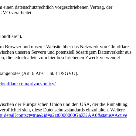
 einen datenschutzrechtlich vorgeschriebenen Vertrag, der
SGVO verarbeitet.
loudflare”).
hrem Browser und unserer Website über das Netzwerk von Cloudflare
zwischen unseren Servern und potenziell bösartigem Datenverkehr aus
zen, die jedoch allein zum hier beschriebenen Zweck verwendet
ebangebotes (Art. 6 Abs. 1 lit. f DSGVO).
loudflare.com/privacypolicy/
.
ischen der Europäischen Union und den USA, der die Einhaltung
rpflichtet sich, diese Datenschutzstandards einzuhalten. Weitere
cipant-detail?contact=true&id=a2zt0000000GnZKAA0&status=Active